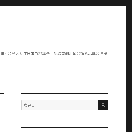
原理。台灣因专注日本当地導遊，所以規劃出最合适的品牌裝潢設
搜
搜
尋
尋
關
鍵
字: