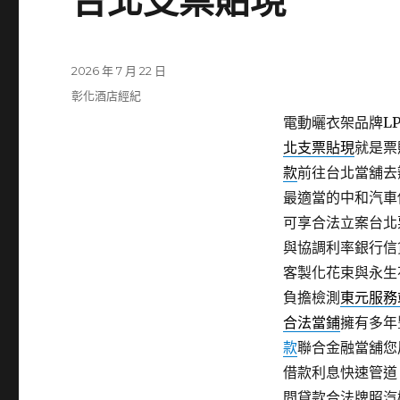
台北支票貼現
發
2026 年 7 月 22 日
佈
分
彰化酒店經紀
日
類
電動曬衣架品牌LP
期:
北支票貼現
就是票
款
前往台北當舖去
最適當的中和汽車
可享合法立案台北
與協調利率銀行信
客製化花束與永生
負擔檢測
東元服務
合法當鋪
擁有多年
款
聯合金融當舖您
借款利息快速管道
間貸款合法牌照汽