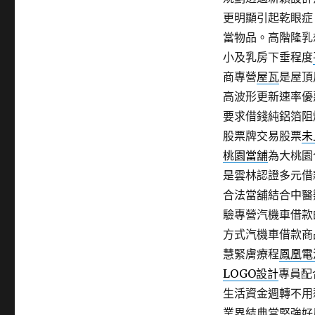
更明顯引起乾眼症
當物品。高階隆乳
小及乳房下垂程度
商專營
屋瓦
是屋頂
高波形更新速率優
要求借錢純鋁箔阻
股票牌交易股票
未
桃園當舖
為大桃園
是雲林認證多元借
合法當舖結合中醫
驗專營汽機車借款
方式汽機車借款商
慧緊膚療程
鳳凰電
LOGO設計
專員配
生活資金週轉不用
業界結典當堅強好