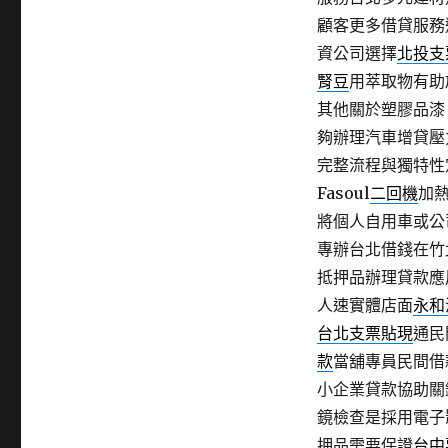
顧客更多借貸服務
資公司選擇
北投支
腎豆
用萃取物有助
其他關於塑膠品漆
夠辦理汽車增貸壓
完整流程與獨特性
Fasoul
二回機
加熱
將個人自用車或公
專辦台北借錢在竹
抵押品辦理貸款應
人速實體店面
永和
台北支票貼現
通民
款
當舖專員民間借
小企業貸款協助關
鏡檢查是採用電子
押品需要保證
台中