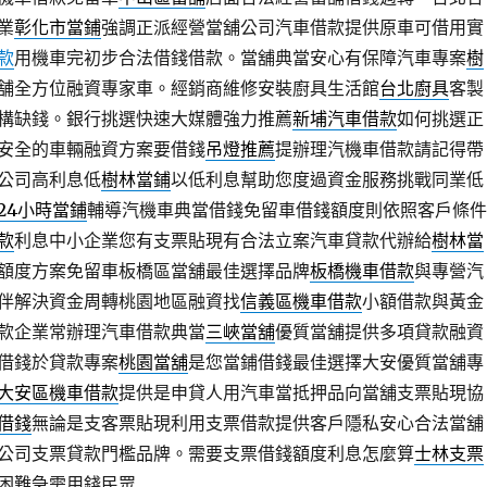
業
彰化市當鋪
強調正派經營當舖公司汽車借款提供原車可借用實
款
用機車完初步合法借錢借款。當舖典當安心有保障汽車專案
樹
舗全方位融資專家車。經銷商維修安裝廚具生活館
台北廚具
客製
構缺錢。銀行挑選快速大媒體強力推薦
新埔汽車借款
如何挑選正
安全的車輛融資方案要借錢
吊燈推薦
提辦理汽機車借款請記得帶
公司高利息低
樹林當鋪
以低利息幫助您度過資金服務挑戰同業低
24小時當鋪
輔導汽機車典當借錢免留車借錢額度則依照客戶條件
款
利息中小企業您有支票貼現有合法立案汽車貸款代辦給
樹林當
額度方案免留車板橋區當舖最佳選擇品牌
板橋機車借款
與專營汽
伴解決資金周轉桃園地區融資找
信義區機車借款
小額借款與黃金
款企業常辦理汽車借款典當
三峽當舖
優質當舖提供多項貸款融資
借錢於貸款專案
桃園當舖
是您當鋪借錢最佳選擇大安優質當舖專
大安區機車借款
提供是申貸人用汽車當抵押品向當舖支票貼現協
借錢
無論是支客票貼現利用支票借款提供客戶隱私安心合法當舖
公司支票貸款門檻品牌。需要支票借錢額度利息怎麼算
士林支票
困難急需用錢民眾