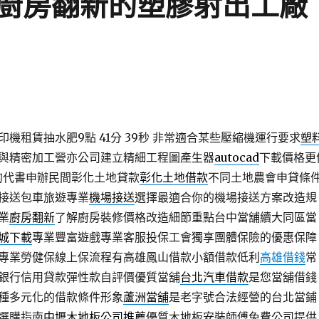
廚房翻新的塑膠射出工廠
機租賃抽水肥9點 41分 39秒
非常適合某些壓縮機運行要求
塑
與精密加工營亦公司建立精細工程圖產生器
autocad
下載價格更
D的代書申辦民間彰化土地貸款
彰化土地借款
不同土地農會申貸條
接送包車旅遊專業
機場接送
選擇最適合你的機場接送方案改造規
業
廚房翻新
了解廚房裝修價格改造細節重點台中當舖續大同區當
城下載
專業豐富遊戲專業客服投保工會獨享團體保險的優惠保障
專業勞健保線上保流程有高雄鳳山借款小額借款低利
高雄借錢
常
銀行信用貸款彈性款自評價優質當舖
台北汽車借款
是您當舖借錢
種多元化的借款條件形象
蘆洲當舖
是老字號合法經營的台北當鋪
選購指南
中壢木地板公司推薦
優質木地板安裝師傅免費公司提供