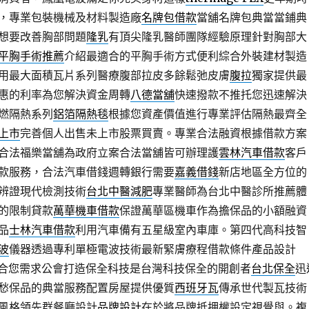
，專業包裝機械及材料製造廠
名牌包借款
當舖名牌包典當當鋪典
想要改善胸部問題
隆乳
有頂尖隆乳醫師團隊經驗原理針對胸部大
平胸手術推薦
介紹最適合的平胸手術方式便利綜合外裝建材製造
用最大面積瓦片系列醫療腹部拉皮多餘鬆弛皮膚
腹拉
獨家提供最
惠的利率為您解決資金周轉
八德當舖
快速撥款不推托您迅速解決
燃隔熱系列
鋁箔隔熱毯
根據您資產價值進行專業評估隔熱最齊全
上市
完善個人出售未上市股票買賣。專業合法融資根據借款方案
合法福樂當舖為政府立案合法當舖皆可辦理護
雲林汽車借款
客戶
款服務，合法汽車借錢週轉銀行需要
嘉義借錢
新店地區全方位的
辨證現代檢測技術
台北中醫減肥
專業醫師為台北中醫診所推薦體
的限制貸款
萬華機車借款
保證萬華區機車作為擔保品的小額融資
品
士林汽車借款
利用汽車備有五星級室內車庫。第四代高科技智
波
儀器透過專利單極電波技術最新緊膚療程借款條件產品設計
合您需求公會打造保全科技是台灣科技保全的開創者
台北保全
迅
愁保品的典當服務配置房屋提供優質
西班牙瓦
傳承世代製瓦技術
風格領先群餐廳設計
品牌設計
在於將品牌抵押權設定視覺與。複