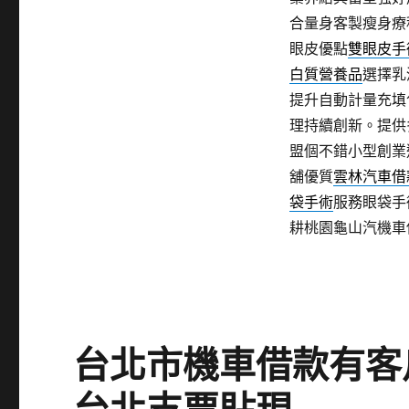
合量身客製瘦身療
眼皮優點
雙眼皮手
白質營養品
選擇乳
提升自動計量充填
理持續創新。提供
盟個不錯小型創業
舖優質
雲林汽車借
袋手術
服務眼袋手
耕桃園龜山汽機車
台北市機車借款有客