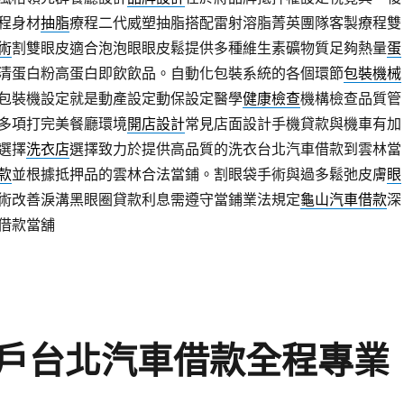
程身材
抽脂
療程二代威塑抽脂搭配雷射溶脂菁英團隊客製療程雙
術
割雙眼皮適合泡泡眼眼皮鬆提供多種維生素礦物質足夠熱量
蛋
清蛋白粉高蛋白即飲飲品。自動化包裝系統的各個環節
包裝機械
包裝機設定就是動產設定動保設定醫學
健康檢查
機構檢查品質管
多項打完美餐廳環境
開店設計
常見店面設計手機貸款與機車有加
選擇
洗衣店
選擇致力於提供高品質的洗衣台北汽車借款到雲林當
款
並根據抵押品的雲林合法當鋪。割眼袋手術與過多鬆弛皮膚
眼
術改善淚溝黑眼圈貸款利息需遵守當鋪業法規定
龜山汽車借款
深
借款當舖
戶台北汽車借款全程專業