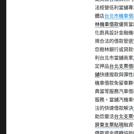
法經營低利當舖專
體店
台北市機車借
林機車借款
優質當
化廚具設計金融機
規合法的借款管道
您樹林銀行或貸款
利台北市當舖商業
定押品
台北支票借
舖
快速撥款與彈性
機車借款免留車夥
典當等服務汽車借
服務。當舖汽機車
注的快速借款解決
助您靈活
台北支票
屏東支票貼現
融資
借款
資金週轉協助