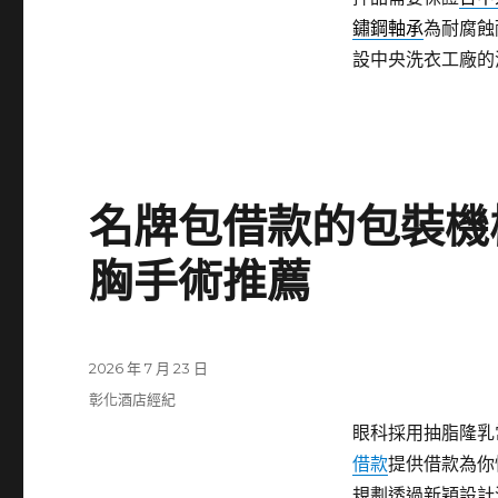
鏽鋼軸承
為耐腐蝕
設中央洗衣工廠的
名牌包借款的包裝機
胸手術推薦
發
2026 年 7 月 23 日
佈
分
彰化酒店經紀
日
類
眼科採用抽脂隆乳常
期:
借款
提供借款為你
規劃透過新穎設計