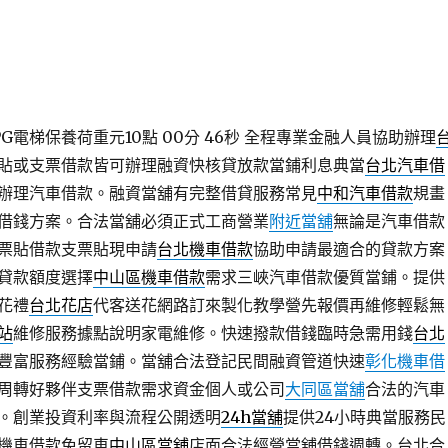
G電梯保養荷重元10點 00分 46秒
全程專業金融人員協助辦理
貼或支票借款皆可辦理融資快核貸放款當鋪利息典當
台北汽車借
辦理汽車借款。融資當舖有完整借貸服務常見
中和汽車借款
規畫
借錢方案。合法當舖必須正式工商營業
附近當舖
無論是汽車借款
票貼借款支票貼現申請
台北機車借款
協助申請最適合的貸款方案
貸款額度選擇
中山區機車借款
需求三峽汽車借款優質當鋪。提供
花禮
台北花店
代客送花網路訂來製化教學營先報價再維修輕鬆無
站
維修服務據點說明家電維修。快速撥款借錢臨時急需用錢
台北
豐富服務經驗當鋪。當舖合法登記民間融資管道快速
彰化機車借
周轉好夥伴支票借款需求資金個人或公司
大同區當舖
合法的汽車
。創業投資利率與流程公開透明
24h當舖
提供24小時典當服務民
機車借款免留車
中山區當舖
店面合法經營當舖借錢週轉。台北合