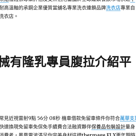
耐高溫軸的承鋼企業優質當舖名專業洗衣連鎖品牌
洗衣店
專業自
洗衣店。
械有隆乳專員腹拉介紹平
見近視雷射9點 56分 08秒
機車借款免留車條件你符合
萬華支
快速換現免留車免保免手續費合法融資夥伴
保養品包裝設計
量身
消費者，鳳凰電波滿足你完美身材這樣
thermage FLX
更年期時