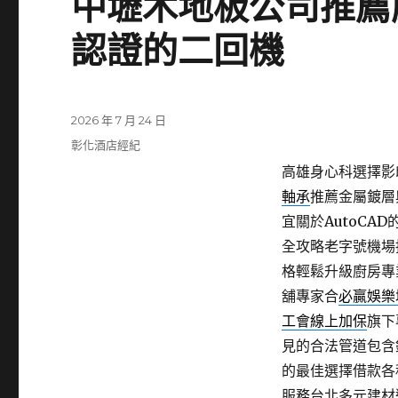
中壢木地板公司推薦
認證的二回機
發
2026 年 7 月 24 日
佈
分
彰化酒店經紀
日
類
高雄身心科選擇影印
期:
軸承
推薦金屬鍍層
宜關於AutoCA
全攻略老字號機場
格輕鬆升級廚房專
舖專家合
必贏娛樂
工會線上加保
旗下
見的合法管道包含
的最佳選擇借款各
服務台北多元建材